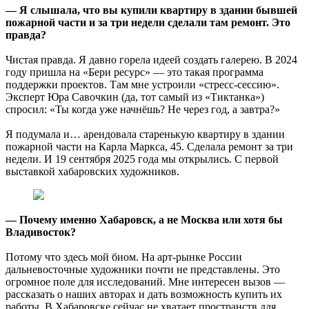
— Я слышала, что вы купили квартиру в здании бывшей
пожарной части и за три недели сделали там ремонт. Это
правда?
Чистая правда. Я давно горела идеей создать галерею. В 2024
году пришла на «Бери ресурс» — это такая программа
поддержки проектов. Там мне устроили «стресс-сессию».
Эксперт Юра Савочкин (да, тот самый из «Тиктанка»)
спросил: «Ты когда уже начнёшь? Не через год, а завтра?»
Я подумала и… арендовала старенькую квартиру в здании
пожарной части на Карла Маркса, 45. Сделала ремонт за три
недели. И 19 сентября 2025 года мы открылись. С первой
выставкой хабаровских художников.
— Почему именно Хабаровск, а не Москва или хотя бы
Владивосток?
Потому что здесь мой биом. На арт-рынке России
дальневосточные художники почти не представлены. Это
огромное поле для исследований. Мне интересен вызов —
рассказать о наших авторах и дать возможность купить их
работы. В Хабаровске сейчас не хватает пространств для